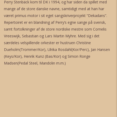
Perry Stenbäck kom til DK i 1994, og har siden da spillet med
mange af de store danske navne, samtidigt med at han har
været primus motor i sit eget sangskriverprojekt “Dekadans”.
Repertoiret er en blandning af Perry’s egne sange på svensk,
samt fortolkninger af de store nordiske mestre som Cornelis
Vreeswijk, Sebastian og Lars Martin Myhre. Med sig i det
særdeles velspillende orkester er hustruen Christine
Dueholm(Trommer/Kor), Ulrika Rosdahl(Kor/Perc), Jan Hansen
(Keys/Kor), Henrik Kunz (Bas/Kor) og Simon Ronge
Madsen(Pedal Steel, Mandolin m.m.)