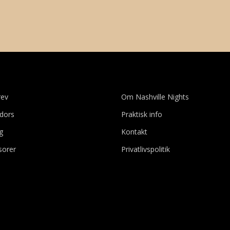
rev
Om Nashville Nights
dors
Praktisk info
ig
Kontakt
sorer
Privatlivspolitik