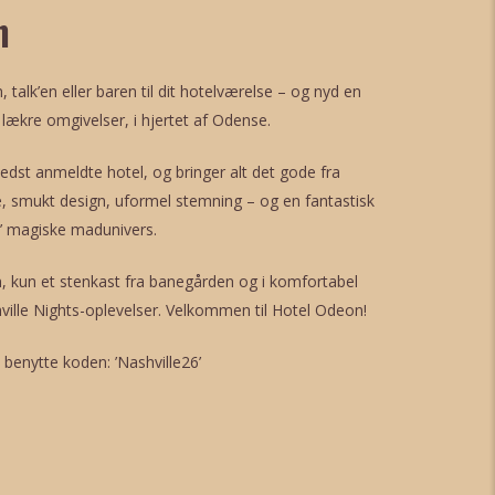
n
, talk’en eller baren til dit hotelværelse – og nyd en
, lækre omgivelser, i hjertet af Odense.
dst anmeldte hotel, og bringer alt det gode fra
smukt design, uformel stemning – og en fantastisk
 magiske madunivers.
en, kun et stenkast fra banegården og i komfortabel
ville Nights-oplevelser. Velkommen til Hotel Odeon!
 benytte koden: ’Nashville26’