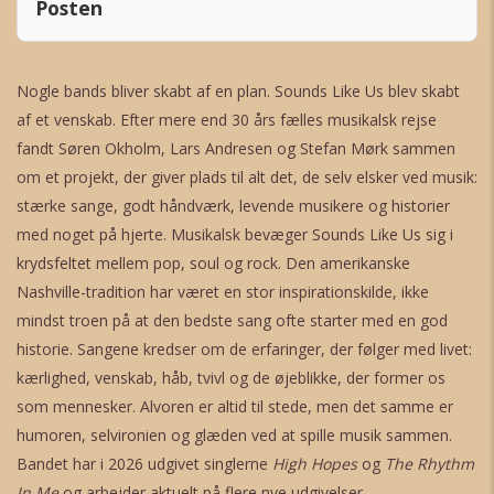
Posten
Nogle bands bliver skabt af en plan. Sounds Like Us blev skabt
af et venskab. Efter mere end 30 års fælles musikalsk rejse
fandt Søren Okholm, Lars Andresen og Stefan Mørk sammen
om et projekt, der giver plads til alt det, de selv elsker ved musik:
stærke sange, godt håndværk, levende musikere og historier
med noget på hjerte. Musikalsk bevæger Sounds Like Us sig i
krydsfeltet mellem pop, soul og rock. Den amerikanske
Nashville-tradition har været en stor inspirationskilde, ikke
mindst troen på at den bedste sang ofte starter med en god
historie. Sangene kredser om de erfaringer, der følger med livet:
kærlighed, venskab, håb, tvivl og de øjeblikke, der former os
som mennesker. Alvoren er altid til stede, men det samme er
humoren, selvironien og glæden ved at spille musik sammen.
Bandet har i 2026 udgivet singlerne
High Hopes
og
The Rhythm
In Me
og arbejder aktuelt på flere nye udgivelser.