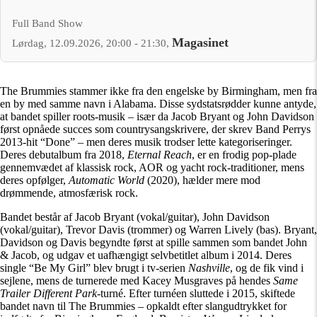
Full Band Show
Magasinet
Lørdag, 12.09.2026, 20:00 - 21:30,
The Brummies stammer ikke fra den engelske by Birmingham, men fra
en by med samme navn i Alabama. Disse sydstatsrødder kunne antyde,
at bandet spiller roots-musik – især da Jacob Bryant og John Davidson
først opnåede succes som countrysangskrivere, der skrev Band Perrys
2013-hit “Done” – men deres musik trodser lette kategoriseringer.
Deres debutalbum fra 2018,
Eternal Reach
, er en frodig pop-plade
gennemvædet af klassisk rock, AOR og yacht rock-traditioner, mens
deres opfølger,
Automatic World
(2020), hælder mere mod
drømmende, atmosfærisk rock.
Bandet består af Jacob Bryant (vokal/guitar), John Davidson
(vokal/guitar), Trevor Davis (trommer) og Warren Lively (bas). Bryant,
Davidson og Davis begyndte først at spille sammen som bandet John
& Jacob, og udgav et uafhængigt selvbetitlet album i 2014. Deres
single “Be My Girl” blev brugt i tv-serien
Nashville
, og de fik vind i
sejlene, mens de turnerede med Kacey Musgraves på hendes
Same
Trailer Different Park
-turné. Efter turnéen sluttede i 2015, skiftede
bandet navn til The Brummies – opkaldt efter slangudtrykket for