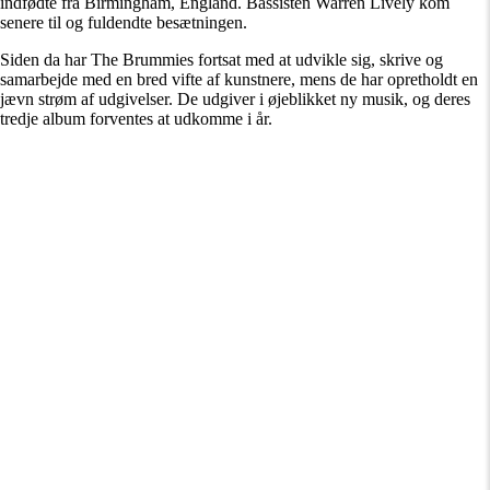
indfødte fra Birmingham, England. Bassisten Warren Lively kom
senere til og fuldendte besætningen.
Siden da har The Brummies fortsat med at udvikle sig, skrive og
samarbejde med en bred vifte af kunstnere, mens de har opretholdt en
jævn strøm af udgivelser. De udgiver i øjeblikket ny musik, og deres
tredje album forventes at udkomme i år.