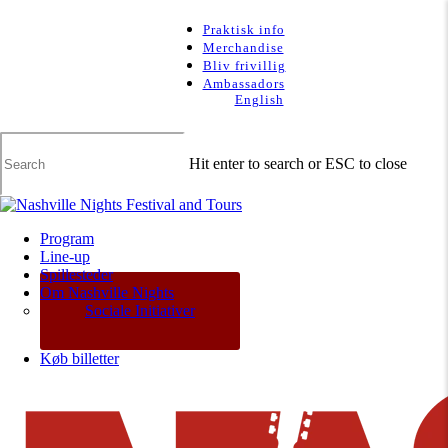
Skip
to
Praktisk info
main
Merchandise
content
Bliv frivillig
Ambassadors
English
Hit enter to search or ESC to close
Close
Search
Menu
Program
Line-up
Spillesteder
Om Nashville Nights
Sociale Initiativer
Køb billetter