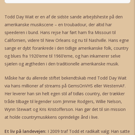
Todd Day Wait er en af de sidste sande arbejdsheste på den
amerikanske musikscene – en troubadour, der altid har
speederen i bund. Hans rejse har ført ham fra Missouri til
Californien, videre til New Orleans og nu til Nashville. Hans egne
sange er dybt forankrede i den tidlige amerikanske folk, country
og blues fra 1920’erne til 1960’erne, og han inkarnerer selve
sjælen og ægtheden i den traditionelle amerikanske musik.
Måske har du allerede stiftet bekendtskab med Todd Day Wait
via hans millioner af streams på GemsOnVHS eller WesternAF.
Her leverer han sin helt egen stil af tidløs country, der trækker
tråde tilbage til legender som Jimmie Rodgers, Willie Nelson,
Wynn Stewart og Kris Kristofferson. Han gør det til sin mission
at holde countrymusikkens oprindelige ånd i live.
Et liv på landevejen:
I 2009 traf Todd et radikalt valg: Han satte