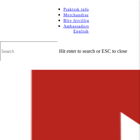
Skip
to
Clo
Praktisk info
main
Me
Merchandise
content
Bliv frivillig
Ambassadors
English
Hit enter to search or ESC to close
Close
Search