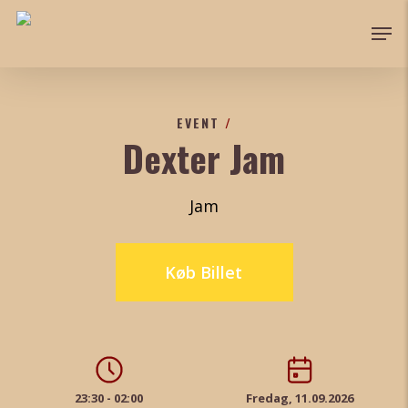
Skip
Men
to
main
content
EVENT
/
Dexter Jam
Jam
Køb Billet
23:30 - 02:00
Fredag, 11.09.2026