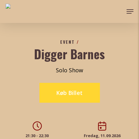
Skip
Men
to
Close
main
Menu
content
EVENT
/
Digger Barnes
Solo Show
Køb Billet
21:30 - 22:30
Fredag, 11.09.2026