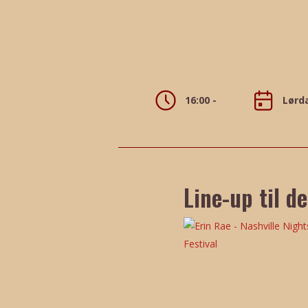
16:00 -
Lørda
Line-up til d