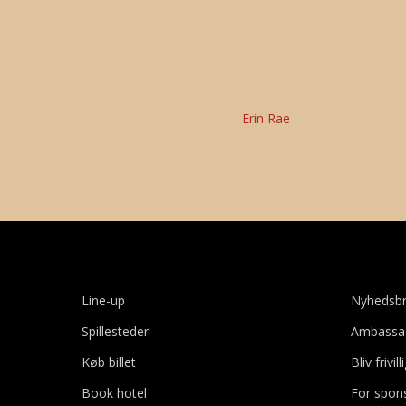
Erin Rae
Line-up
Nyhedsb
Spillesteder
Ambassa
Køb billet
Bliv frivill
Book hotel
For spon