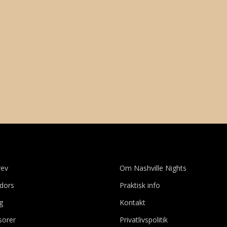
rev
Om Nashville Nights
dors
Praktisk info
ig
Kontakt
sorer
Privatlivspolitik