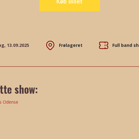
Køb Billet
g, 13.09.2025
Frølageret
Full band s
ette show: