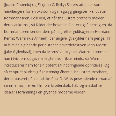
(Joaqin Phoenix) og Eli (John C. Reilly) Sisters arbejder som
håndlangere for en tvivlsom og magtsyg gangster, kendt som
Kommandøren. Folk ved, at når the Sisters brothers melder
deres ankomst, så falder der hoveder. Det er også hensigten, da
Kommandøren sender dem på jagt efter guldsøgeren Hermann
Kermit Warm (Riz Ahmed), der angiveligt skylder ham penge. Til
at hjælpe sig har de per distance privatdetektiven John Morris
(Jake Gyllenhaal), men da Morris’ vej krydser Warms, kommer
han i tvivl om opgavens legitimitet – ikke mindst da Warm
introducerer ham for sin potentielt indbringende opfindelse. Og
så er spillet pludselig fuldstændig åbent. ’The Sisters Brothers’,
der er baseret på canadiske Paul DeWitts prisvindende roman af
samme navn, er en film om broderskab, håb og maskuline
idealer i forandring i en gryende moderne verden.