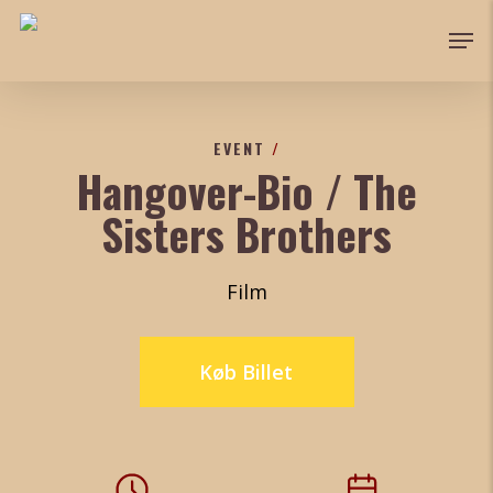
Skip
Men
to
Close
main
Menu
content
EVENT
/
Hangover-Bio / The
Sisters Brothers
Film
Køb Billet