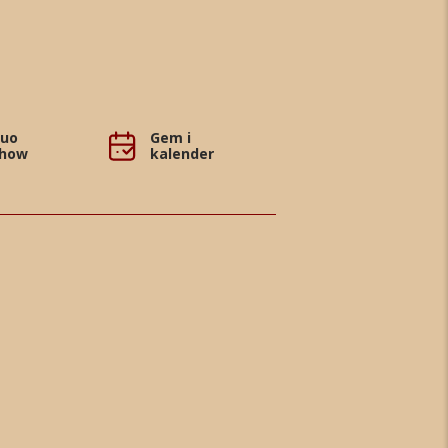
uo
Gem i
how
kalender