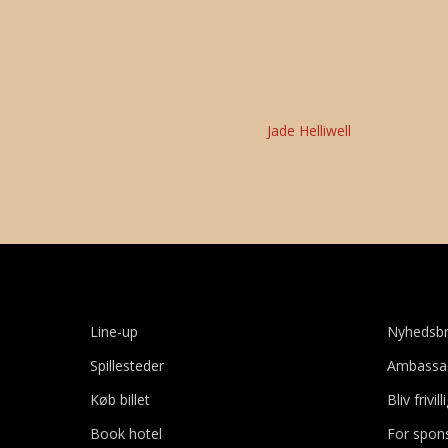
Jade Helliwell
Line-up
Nyhedsb
Spillesteder
Ambassa
Køb billet
Bliv frivill
Book hotel
For spon