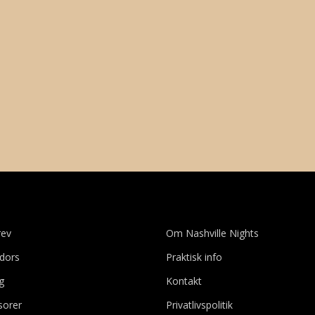
rev
Om Nashville Nights
dors
Praktisk info
ig
Kontakt
sorer
Privatlivspolitik