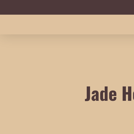
Skip
to
main
content
Jade H