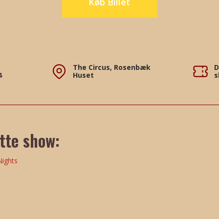
Køb Billet
The Circus, Rosenbæk
D
4
Huset
s
ette show: