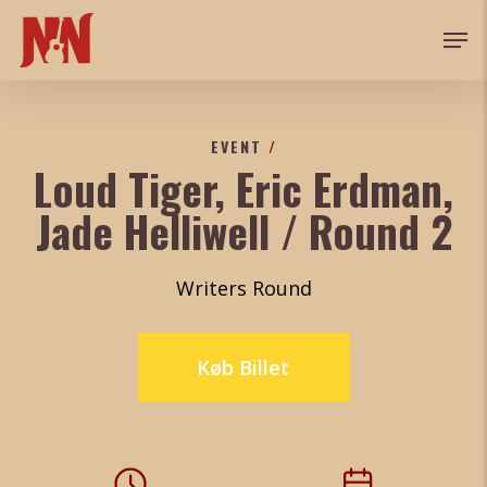
Skip
Men
to
main
content
EVENT
/
Loud Tiger, Eric Erdman,
Jade Helliwell / Round 2
Writers Round
Køb Billet