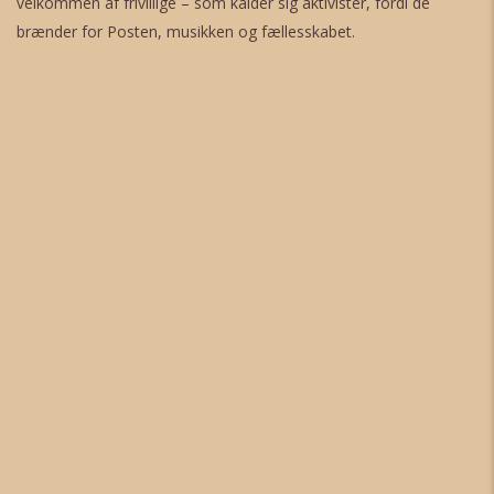
velkommen af frivillige – som kalder sig aktivister, fordi de
brænder for Posten, musikken og fællesskabet.