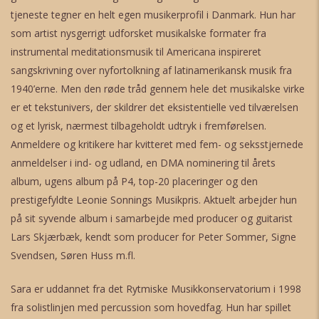
tjeneste tegner en helt egen musikerprofil i Danmark. Hun har
som artist nysgerrigt udforsket musikalske formater fra
instrumental meditationsmusik til Americana inspireret
sangskrivning over nyfortolkning af latinamerikansk musik fra
1940’erne. Men den røde tråd gennem hele det musikalske virke
er et tekstunivers, der skildrer det eksistentielle ved tilværelsen
og et lyrisk, nærmest tilbageholdt udtryk i fremførelsen.
Anmeldere og kritikere har kvitteret med fem- og seksstjernede
anmeldelser i ind- og udland, en DMA nominering til årets
album, ugens album på P4, top-20 placeringer og den
prestigefyldte Leonie Sonnings Musikpris. Aktuelt arbejder hun
på sit syvende album i samarbejde med producer og guitarist
Lars Skjærbæk, kendt som producer for Peter Sommer, Signe
Svendsen, Søren Huss m.fl.
Sara er uddannet fra det Rytmiske Musikkonservatorium i 1998
fra solistlinjen med percussion som hovedfag. Hun har spillet