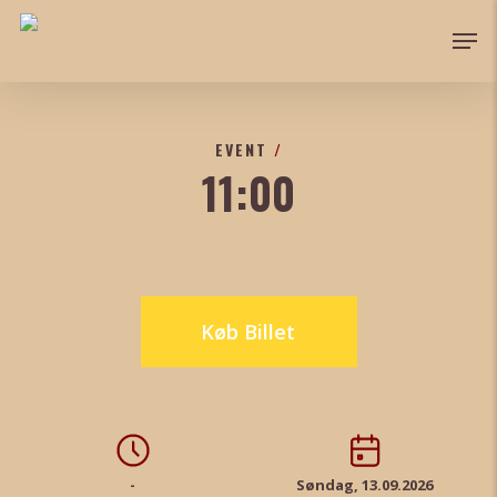
Skip
Men
to
Close
main
Menu
content
EVENT
/
11:00
Køb Billet
-
Søndag, 13.09.2026