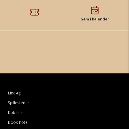
Gem i kalender
Line-up
Spillesteder
Køb billet
Book hotel