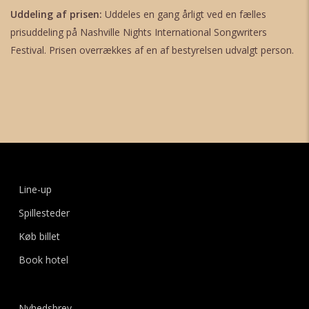
Uddeling af prisen:
Uddeles en gang årligt ved en fælles
prisuddeling på Nashville Nights International Songwriters
Festival. Prisen overrækkes af en af bestyrelsen udvalgt person.
Line-up
Spillesteder
Køb billet
Book hotel
Nyhedsbrev