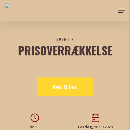
Skip
Men
to
Close
main
Menu
content
EVENT
/
PRISOVERRÆKKELSE
Køb Billet
20:30 -
Lørdag, 16.09.2023