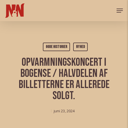
Skip
Men
to
main
content
Gode historier
Nyhed
Opvarmningskoncert i
Bogense / Halvdelen af
billetterne er allerede
solgt.
juni 23, 2024