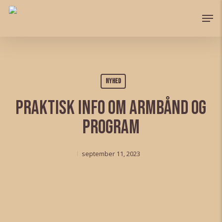
Skip
Men
to
Close
main
Menu
content
Nyhed
Praktisk info om armbånd og
program
september 11, 2023