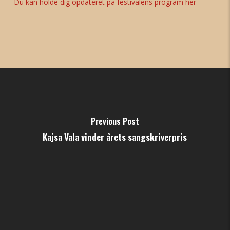
Du kan holde dig opdateret på festivalens program her
Previous Post
Kajsa Vala vinder årets sangskriverpris