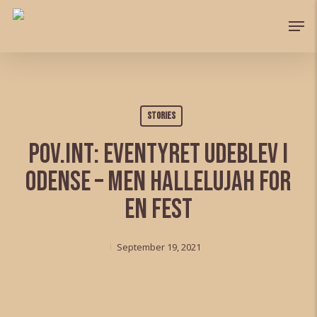
Skip
Men
to
Close
main
Menu
content
Stories
POV.INT: Eventyret udeblev i
Odense – men Hallelujah for
en fest
September 19, 2021