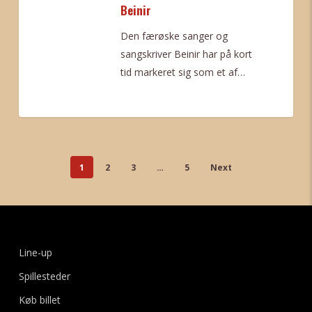
Beinir
Den færøske sanger og
sangskriver Beinir har på kort
tid markeret sig som et af…
0
1
2
3
…
5
Next
Line-up
Spillesteder
Køb billet