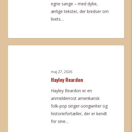
egne sange – med dybe,
ærlige tekster, der kredser om
livets…
0
Hayley
Reardon
maj 27, 2026
Hayley Reardon
Hayley Reardon er en
anmelderrost amerikansk
folk-pop singer-songwriter og
historiefortæller, der er kendt
for sine…