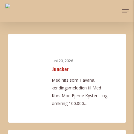
Skip
Men
to
main
content
Juncker
juni 20, 2026
Juncker
Med hits som Havana,
kendingsmelodien til Med
Kurs Mod Fjerne Kyster – og
omkring 100.000…
0
Sounds