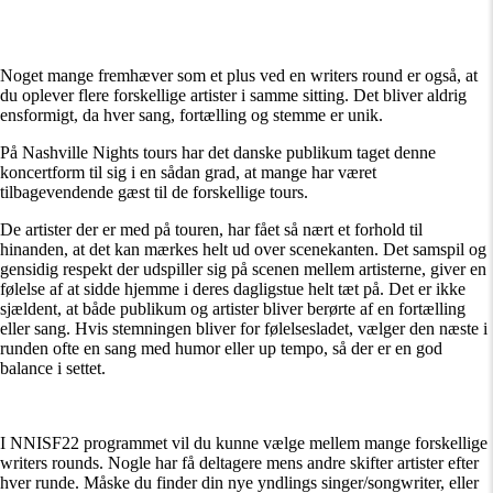
Noget mange fremhæver som et plus ved en writers round er også, at
du oplever flere forskellige artister i samme sitting. Det bliver aldrig
ensformigt, da hver sang, fortælling og stemme er unik.
På Nashville Nights tours har det danske publikum taget denne
koncertform til sig i en sådan grad, at mange har været
tilbagevendende gæst til de forskellige tours.
De artister der er med på touren, har fået så nært et forhold til
hinanden, at det kan mærkes helt ud over scenekanten. Det samspil og
gensidig respekt der udspiller sig på scenen mellem artisterne, giver en
følelse af at sidde hjemme i deres dagligstue helt tæt på. Det er ikke
sjældent, at både publikum og artister bliver berørte af en fortælling
eller sang. Hvis stemningen bliver for følelsesladet, vælger den næste i
runden ofte en sang med humor eller up tempo, så der er en god
balance i settet.
I NNISF22 programmet vil du kunne vælge mellem mange forskellige
writers rounds. Nogle har få deltagere mens andre skifter artister efter
hver runde. Måske du finder din nye yndlings singer/songwriter, eller