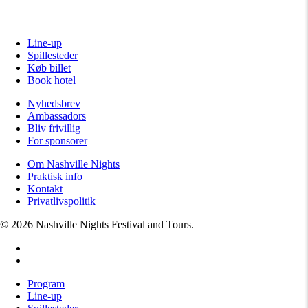
Line-up
Spillesteder
Køb billet
Book hotel
Nyhedsbrev
Ambassadors
Bliv frivillig
For sponsorer
Om Nashville Nights
Praktisk info
Kontakt
Privatlivspolitik
© 2026 Nashville Nights Festival and Tours.
facebook
instagram
Close
Program
Menu
Line-up