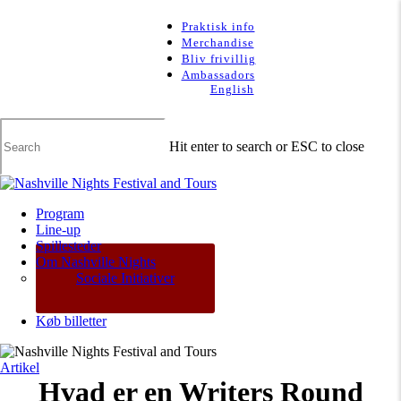
Skip
to
Praktisk info
main
Merchandise
content
Bliv frivillig
Ambassadors
English
Hit enter to search or ESC to close
Close
Search
Menu
Program
Line-up
Spillesteder
Om Nashville Nights
Sociale Initiativer
Køb billetter
Artikel
Hvad er en Writers Round